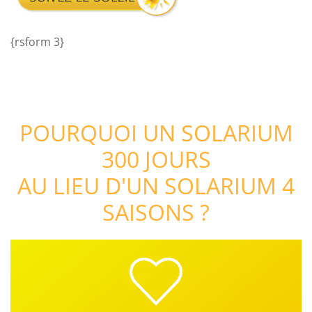
{rsform 3}
POURQUOI UN SOLARIUM
300 JOURS
AU LIEU D'UN SOLARIUM 4
SAISONS ?