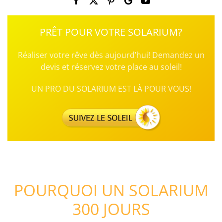
PRÊT POUR VOTRE SOLARIUM?
Réaliser votre rêve dès aujourd’hui! Demandez un
devis et réservez votre place au soleil!
UN PRO DU SOLARIUM EST LÀ POUR VOUS!
POURQUOI UN SOLARIUM
300 JOURS