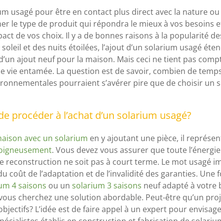
ium usagé pour être en contact plus direct avec la nature 
r le type de produit qui répondra le mieux à vos besoins et
pact de vos choix. Il y a de bonnes raisons à la popularité d
u soleil et des nuits étoilées, l’ajout d’un solarium usagé éte
’un ajout neuf pour la maison. Mais ceci ne tient pas compte 
 vie entamée. La question est de savoir, combien de temps l
onnementales pourraient s’avérer pire que de choisir un s
de procéder à l’achat d’un solarium usagé?
maison avec un solarium
en y ajoutant une pièce, il représ
 soigneusement
. Vous devez vous assurer que toute l’énergie 
e reconstruction ne soit pas à court terme. Le mot usagé im
u coût de l’adaptation et de l’invalidité des garanties. Une 
um 4 saisons
ou un
solarium 3 saisons
neuf adapté à votre b
ue vous cherchez une solution abordable. Peut-être qu’un proj
bjectifs? L’idée est de faire appel à un expert pour envisage
cialistes établis en construction et fabrication de solarium