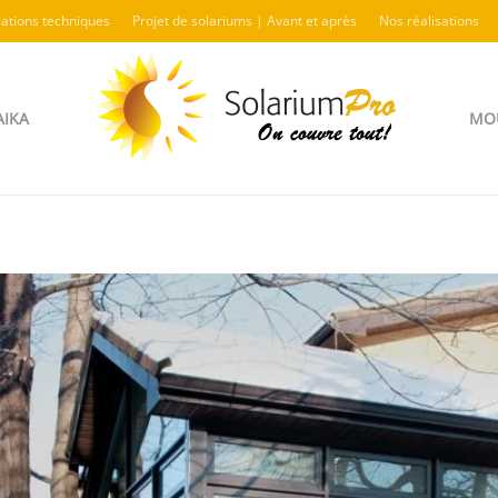
cations techniques
Projet de solariums | Avant et après
Nos réalisations
AIKA
MOU