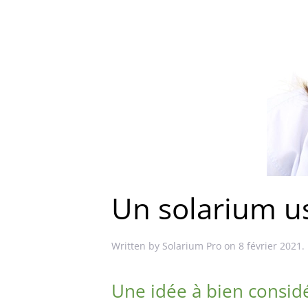
Un solarium u
Written by
Solarium Pro
on
8 février 2021
.
Une idée à bien consid