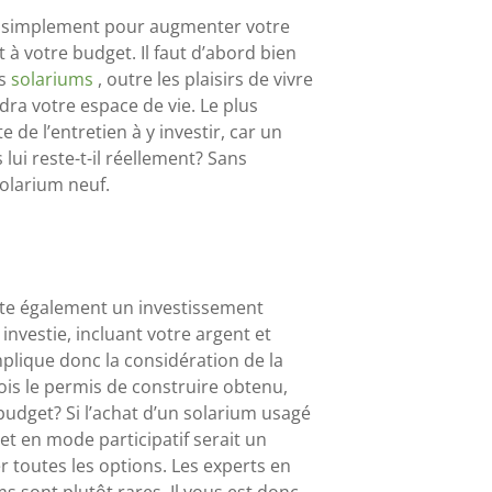
ou simplement pour augmenter votre
 à votre budget. Il faut d’abord bien
es
solariums
, outre les plaisirs de vivre
ndra votre espace de vie. Le plus
de l’entretien à y investir, car un
ui reste-t-il réellement? Sans
olarium neuf.
ente également un investissement
investie, incluant votre argent et
plique donc la considération de la
fois le permis de construire obtenu,
udget? Si l’achat d’un solarium usagé
et en mode participatif serait un
r toutes les options. Les experts en
s sont plutôt rares. Il vous est donc