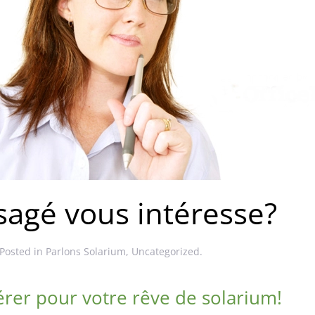
sagé vous intéresse?
 Posted in
Parlons Solarium
,
Uncategorized
.
érer pour votre rêve de solarium!