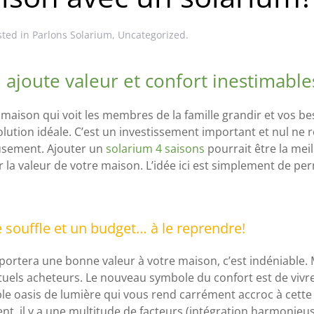
sted in
Parlons Solarium
,
Uncategorized
.
 ajoute valeur et confort inestimable
 maison qui voit les membres de la famille grandir et vos bes
tion idéale. C’est un investissement important et nul ne r
neusement. Ajouter un
solarium 4 saisons
pourrait être la mei
r la valeur de votre maison. L’idée ici est simplement de pe
 souffle et un budget… à le reprendre!
ortera une bonne valeur à votre maison, c’est indéniable.
els acheteurs. Le nouveau symbole du confort est de vivre 
able oasis de lumière qui vous rend carrément accroc à cet
 il y a une multitude de facteurs (intégration harmonieuse